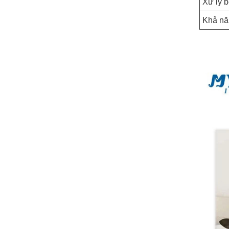
Xử lý b
Khả năn