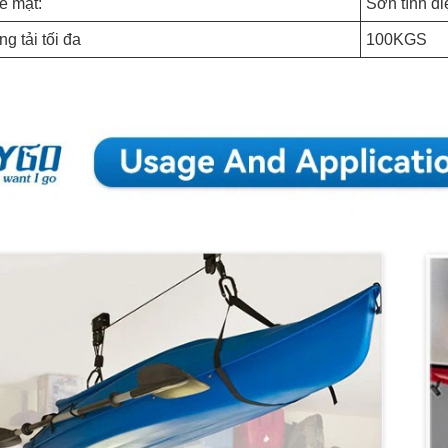
ề mặt:
Sơn tĩnh đ
g tải tối đa
100KGS