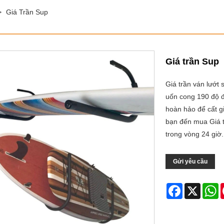
>
Giá Trần Sup
Giá trần Sup
Giá trần ván lướt
uốn cong 190 độ đ
hoàn hảo để cất g
bạn đến mua Giá t
trong vòng 24 giờ.
Gửi yêu cầu
Facebook
X
W