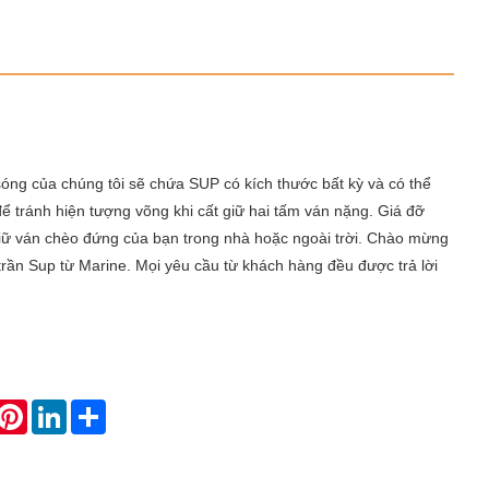
 sóng của chúng tôi sẽ chứa SUP có kích thước bất kỳ và có thể
ể tránh hiện tượng võng khi cất giữ hai tấm ván nặng. Giá đỡ
iữ ván chèo đứng của bạn trong nhà hoặc ngoài trời. Chào mừng
rần Sup từ Marine. Mọi yêu cầu từ khách hàng đều được trả lời
hatsApp
Pinterest
LinkedIn
Share