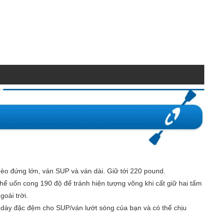
hèo đứng lớn, ván SUP và ván dài. Giữ tới 220 pound.
thể uốn cong 190 độ để tránh hiện tượng võng khi cất giữ hai tấm
oài trời.
VA dày đặc đệm cho SUP/ván lướt sóng của bạn và có thể chịu