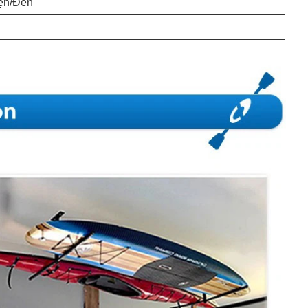
iện/Đen