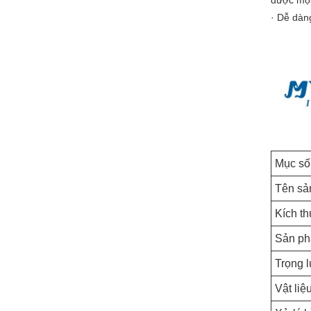
được mọi 
· Dễ dàn
Mục số
Tên sả
Kích t
Sản ph
Trọng 
Vật liệ