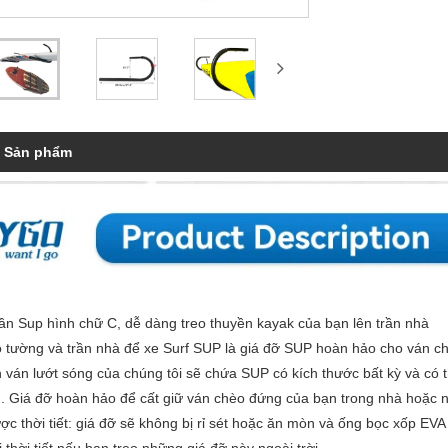
ả Sản phẩm
rần Sup hình chữ C, dễ dàng treo thuyền kayak của bạn lên trần nhà
eo tường và trần nhà để xe Surf SUP là giá đỡ SUP hoàn hảo cho ván c
ần ván lướt sóng của chúng tôi sẽ chứa SUP có kích thước bất kỳ và có 
. Giá đỡ hoàn hảo để cất giữ ván chèo đứng của bạn trong nhà hoặc ng
ược thời tiết: giá đỡ sẽ không bị rỉ sét hoặc ăn mòn và ống bọc xốp E