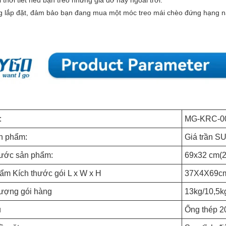
thời tiết nếu bạn treo những giá đỡ này ngoài trời.
g lắp đặt, đảm bảo bạn đang mua một móc treo mái chèo đứng hạng n
:
MG-KRC-0
n phẩm:
Giá trần S
hước sản phẩm:
69x32 cm(27
ẩm Kích thước gói L x W x H
37X4X69cm
lượng gói hàng
13kg/10,5k
u
Ống thép 