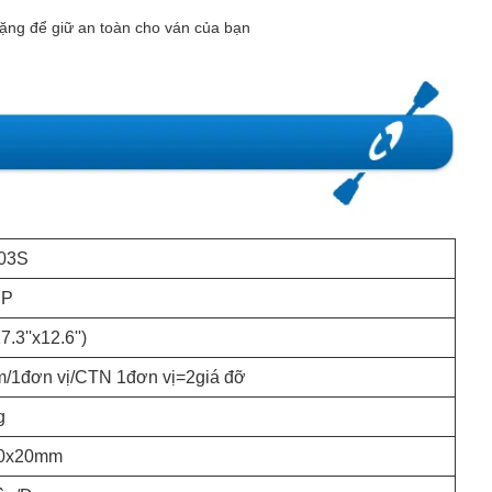
ặng để giữ an toàn cho ván của bạn
03S
UP
.3''x12.6'')
/1đơn vị/CTN 1đơn vị=2giá đỡ
g
20x20mm