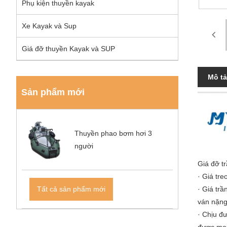
Phụ kiện thuyền kayak
Xe Kayak và Sup
Giá đỡ thuyền Kayak và SUP
Mô t
Sản phẩm mới
Thuyền phao bơm hơi 3
người
Giá đỡ t
· Giá tr
· Giá tr
Tất cả sản phẩm mới
ván nặng
· Chịu đ