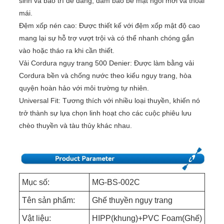
sinh và bảo trì dễ dàng, đảm bảo bề mặt ngồi mới và thoải
mái.
Đệm xốp nén cao: Được thiết kế với đệm xốp mật độ cao
mang lại sự hỗ trợ vượt trội và có thể nhanh chóng gắn
vào hoặc tháo ra khi cần thiết.
Vải Cordura ngụy trang 500 Denier: Được làm bằng vải
Cordura bền và chống nước theo kiểu ngụy trang, hòa
quyện hoàn hảo với môi trường tự nhiên.
Universal Fit: Tương thích với nhiều loại thuyền, khiến nó
trở thành sự lựa chọn linh hoạt cho các cuộc phiêu lưu
chèo thuyền và tàu thủy khác nhau.
Mục số:
MG-BS-002C
Tên sản phẩm:
Ghế thuyền ngụy trang
Vật liệu:
HIPP(khung)+PVC Foam(Ghế)